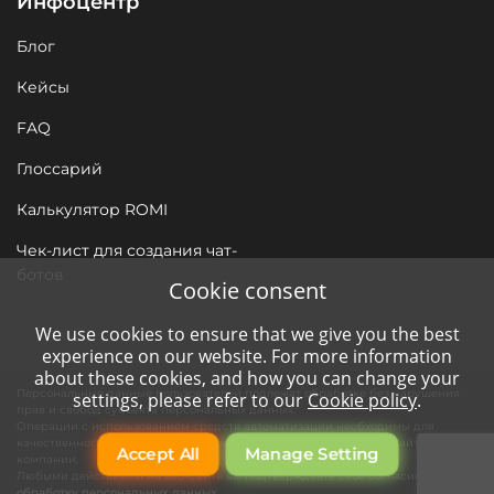
Инфоцентр
Блог
Кейсы
FAQ
Глоссарий
Калькулятор ROMI
Чек-лист для создания чат-
ботов
Cookie consent
We use cookies to ensure that we give you the best
experience on our website. For more information
about these cookies, and how you can change your
Персональные данные пользователей подлежат обработке без нарушения
settings, please refer to our
Cookie policy
.
прав и свобод субъекта персональных данных.
Операции с использованием средств автоматизации необходимы для
качественного сервиса нашим клиентам и функционирования сайта
Accept All
Manage Setting
компании.
Любыми действиями на веб-сайте вы подтверждаете свое согласие на
обработку персональных данных
.