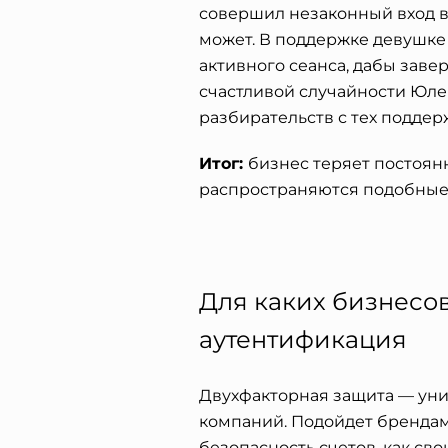
совершил незаконный вход в 
может. В поддержке девушке 
активного сеанса, дабы заве
счастливой случайности Юле 
разбирательств с тех поддер
Итог:
бизнес теряет постоянн
распространяются подобные 
Для каких бизнесо
аутентификация
Двухфакторная защита
— ун
компаний. Подойдет брендам
безопасность счетов, как свои