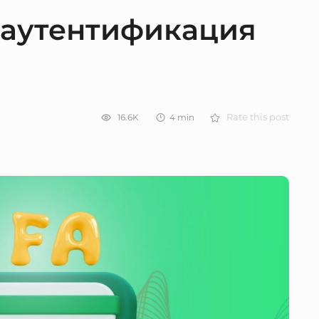
 аутентификация
16.6K
4
min
Rate this post