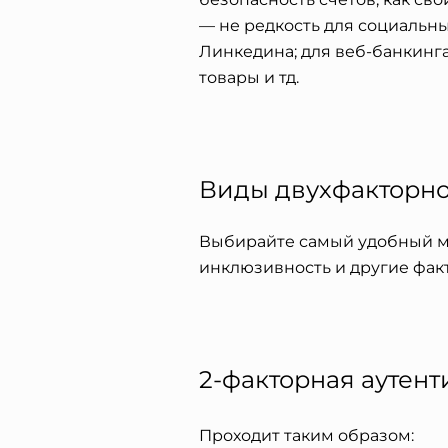
— не редкость для социальны
Линкедина; для веб-банкинга
товары и тд.
Виды двухфакторн
Выбирайте самый удобный ме
инклюзивность и другие факто
2-факторная аутен
П
роходит таким образом: