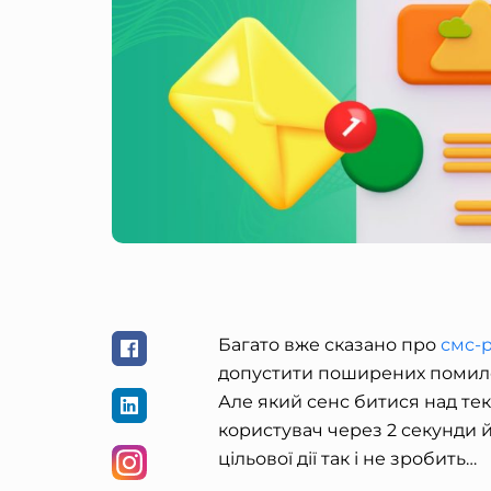
Багато вже сказано про
смс-
допустити поширених помило
Але який сенс битися над те
користувач через 2 секунди й
цільової дії так і не зробить…