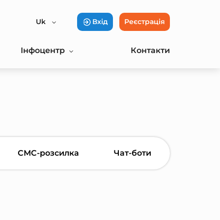
Uk
Вхід
Реєстрація
Інфоцентр
Контакти
СМС-розсилка
Чат-боти