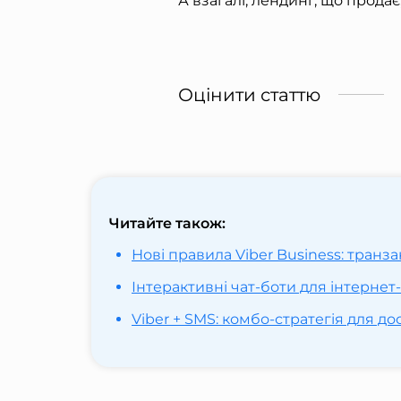
А взагалі, лендинг, що продає
Оцінити статтю
Читайте також:
Нові правила Viber Business: тран
Інтерактивні чат-боти для інтернет
Viber + SMS: комбо-стратегія для д