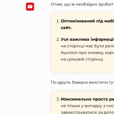
Отже, що ж необхідно зробити
Оптимізований під мобі
сайт.
Уся важлива інформаці
на сторінці має бути ре
йшлося про знижку, кор
на цільовій сторінці.
По-друге, бажано вмістити ту
Максимально проста ре
не тільки у випадку з см
зареєструватися за доп