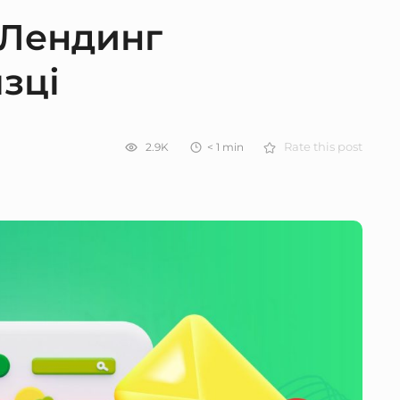
 Лендинг
зці
2.9K
< 1
min
Rate this post