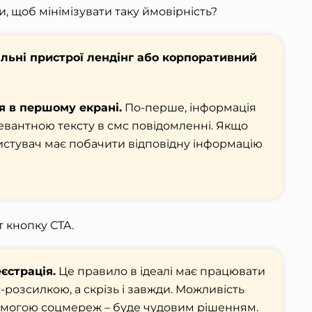
, щоб мінімізувати таку ймовірність?
льні пристрої лендінг або корпоративний
я в першому екрані.
По-перше, інформація
левантною тексту в смс повідомленні. Якщо
истувач має побачити відповідну інформацію
т кнопку CTA.
єстрація.
Це правило в ідеалі має працювати
с-розсилкою, а скрізь і завжди. Можливість
омогою соцмереж – буде чудовим рішенням.