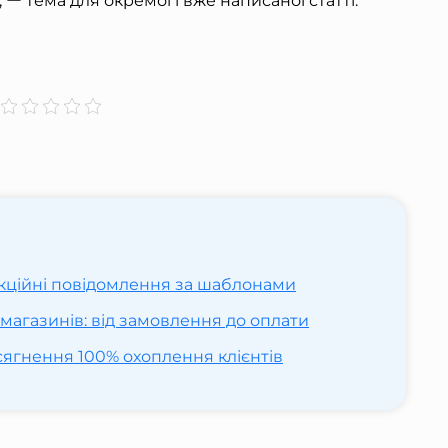
, ー тема для окремої і вже написаної статті.
закційні повідомлення за шаблонами
-магазинів: від замовлення до оплати
осягнення 100% охоплення клієнтів