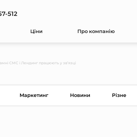
57-512
Ціни
Про компанію
амні СМС і Лендинг працюють у зв’язці
Маркетинг
Новини
Різне