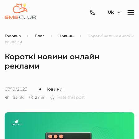
0800-
Uk
357-
512
Головна
Блог
Новини
Короткі новини онлайн
реклами
Короткі новини онлайн
реклами
07/19/2023
Новини
123.4K
2
min
Rate this post