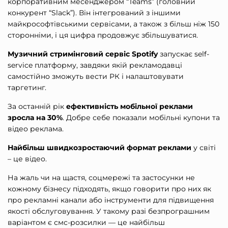
корпоративним месенджером “Teams” (головний
конкурент “Slack”). Він інтегрований з іншими
майкрософтівськими сервісами, а також з більш ніж 150
сторонніми, і ця цифра продовжує збільшуватися.
Музичний стримінговий сервіс Spotify
запускає self-
service платформу, завдяки якій рекламодавці
самостійно зможуть вести РК і налаштовувати
таргетинг.
За останній рік
ефективність мобільної реклами
зросла на 30%
. Добре себе показали мобільні купони та
відео реклама.
Найбільш швидкозростаючий формат реклами
у світі
– це відео.
На жаль чи на щастя, соцмережі та застосунки не
кожному бізнесу підходять, якщо говорити про них як
про рекламні канали або інструменти для підвищення
якості обслуговування. У такому разі безпрограшним
варіантом є смс-розсилки — це найбільш