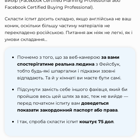
вибір (Facebook Certified Planning Professional або
Facebook Certified Buying Professional).
Скласти іспит досить складно, якщо англійська не ваш
коник, оскільки більшу частину матеріалів не
перекладено російською. Питання аж ніяк не легкі, як і
умови складання…
Почнемо з того, що за веб-камерою
за вами
спостерігатиме реальна людина
з Фейсбук,
тобто будь-які шпаргалки і підказки ззовні
відпадають. Та й у кімнаті ви маєте бути самі.
Підсунути замість себе іншого фахівця, який би
пройшов весь цей шлях за вас, теж не вийде —
перед початком іспиту вам
доведеться
показати закордонний паспорт або права
.
І так, спроба скласти іспит
коштує 75 дол
.