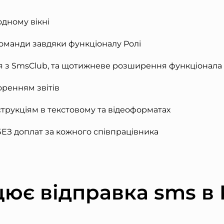
одному вікні
команди завдяки функціоналу Ролі
ція з SmsClub, та щотижневе розширення функціонала
оренням звітів
трукціям в текстовому та відеоформатах
ЕЗ доплат за кожного співпрацівника
цює відправка sms в