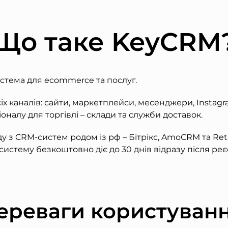
Що таке KeyCRM
стема для ecommerce та послуг.
іх каналів: сайти, маркетплейси, месенджери, Instagra
оналу для торгівлі – склади та служби доставок.
у з CRM-систем родом із рф – Бітрікс, AmoCRM та Re
систему безкоштовно діє до 30 днів відразу після реєс
ереваги користуванн