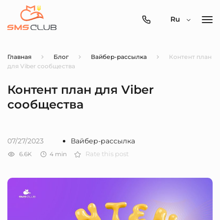
0800-
Ru
357-
512
Главная
Блог
Вайбер-рассылка
Контент план
для Viber сообщества
Контент план для Viber
сообщества
07/27/2023
Вайбер-рассылка
6.6K
4
min
Rate this post