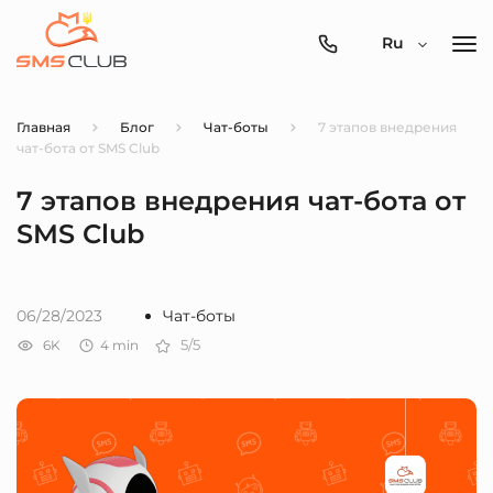
0800-
Ru
357-
512
Главная
Блог
Чат-боты
7 этапов внедрения
чат-бота от SMS Club
7 этапов внедрения чат-бота от
SMS Club
06/28/2023
Чат-боты
6K
4
min
5/5