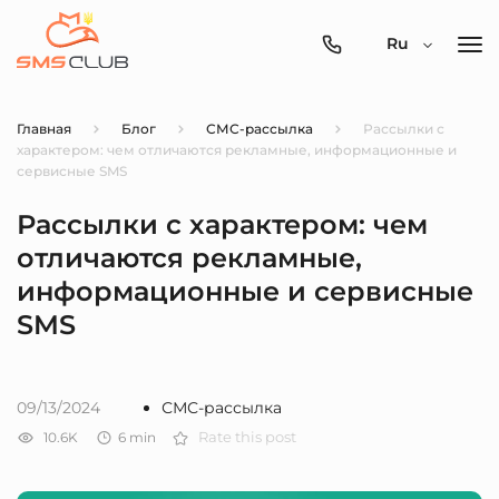
0800-
Ru
357-
512
Главная
Блог
СМС-рассылка
Рассылки с
характером: чем отличаются рекламные, информационные и
сервисные SMS
Рассылки с характером: чем
отличаются рекламные,
информационные и сервисные
SMS
09/13/2024
СМС-рассылка
10.6K
6
min
Rate this post