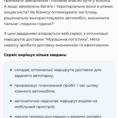
приймати замовлення і головне вчасно бути у клієнта.
А якщо замовлень багато і територіально вони в різних
кінцях міста? Як бізнесу оптимізувати логістику,
раціонально використовувати автомобілі, економити
пальне і людино-години?
З цим завданням впорається веб-сервіс з оптимізації
маршрутів доставки “Мурашина логістика”. Мета
сервісу зробити доставку економною та ефективною.
Сервіс вирішує кілька завдань:
складає оптимальні маршрути доставки для
заданого автопарку;
прораховує планований пробіг і час шляху
кожного автомобіля;
автоматично надсилає маршрут водіям на
мобільний пристрій;
наочно показує рух машин у режимі онлайн;