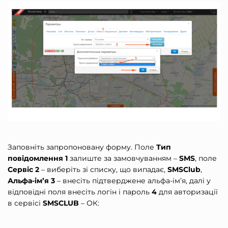
Заповніть запропоновану форму. Поле
Тип
повідомлення 1
залиште за замовчуванням –
SMS
, поле
Сервіс 2
– виберіть зі списку, що випадає,
SMSClub
,
Альфа-ім’я 3
– внесіть підтверджене альфа-ім’я, далі у
відповідні поля внесіть логін і пароль
4
для авторизації
в сервісі
SMSCLUB
– ОК: