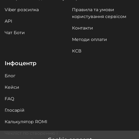
Viber розсилка
Правила та умови
користування сервісом
API
Контакти
Чат Боти
Методи оплати
КСВ
Інфоцентр
Блог
Кейси
FAQ
Глосарій
Калькулятор ROMI
Чекліст по створенню і