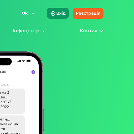
Uk
Вхід
Реєстрація
Інфоцентр
Контакти
 2022 р.
 на 3
! Ваш
r2067.
.2022
етяно.
чекаємо на
 та
з майстром