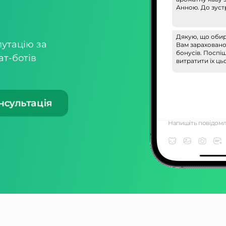
Анною. До зустр
Дякую, що обир
путацію за
Вам зараховано
бонусів. Поспі
ат-ботів
витратити їх ць
нсультація
Напишіть повідомле