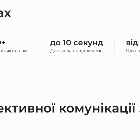
ах
0+
до 10 секунд
від
овіряють нам
Доставка повідомлень
Ціна 
ктивної комунікації