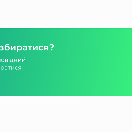
озбиратися?
повідний
ратися.