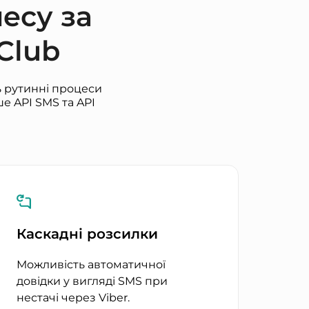
есу за
Club
ь рутинні процеси
е API SMS та API
Каскадні розсилки
Можливість автоматичної
довідки у вигляді SMS при
нестачі через Viber.