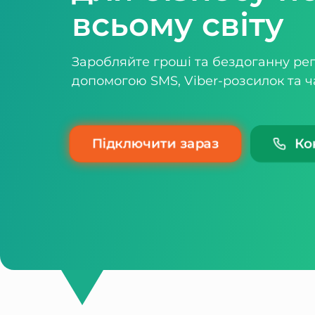
всьому світу
Заробляйте гроші та бездоганну ре
допомогою SMS, Viber-розсилок та ч
Підключити зараз
Ко