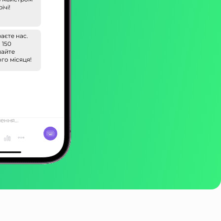
ічі!
аєте нас.
 150
шайте
ого місяця!
ння...