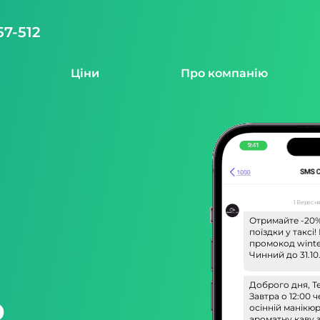
57-512
Ціни
Про компанію
1 Вересня
Отримайте -20%
поїздки у таксі
промокод winte
Чинний до 31.10
Доброго дня, Т
о
Завтра о 12:00 
осінній манікюр
ароматну каву 