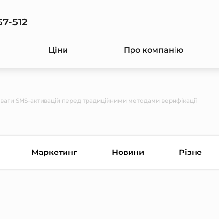
57-512
Ціни
Про компанію
ваги SMS-активацій перед традиційними методами верифікації
Маркетинг
Новини
Різне