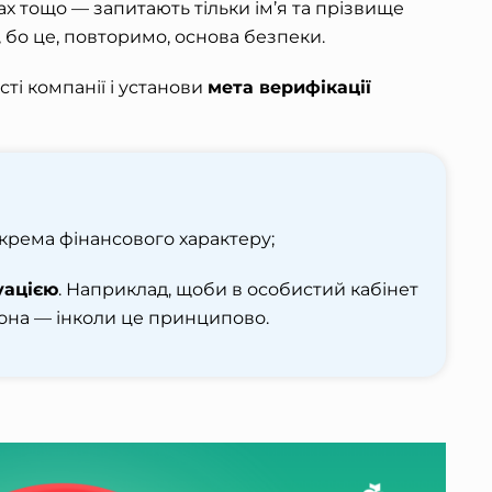
ах тощо — запитають тільки ім’я та прізвище
 бо це, повторимо, основа безпеки.
ті компанії і установи
мета верифікації
окрема фінансового характеру;
уацією
. Наприклад, щоби в особистий кабінет
она — інколи це принципово.