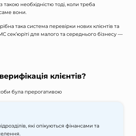
 такою необхідністю тоді, коли треба
саме вони.
рібна така система перевірки нових клієнтів та
МС сек’юріт
і для малого та середнього бізнесу —
верифікація клієнтів?
соби була прерогативою
дрозділів, які опікуються фінансами та
селення.