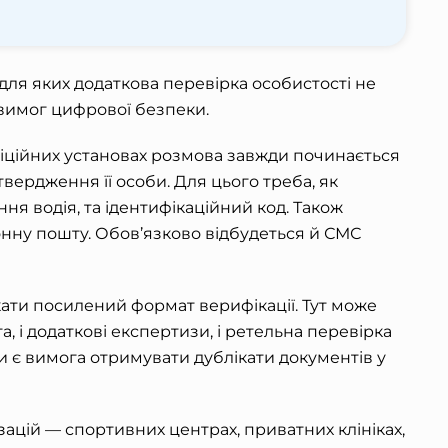
для яких додаткова перевірка особистості не
 вимог цифрової безпеки.
фіційних установах розмова завжди починається
твердження її особи. Для цього треба, як
ня водія, та ідентифікаційний код. Також
нну пошту. Обов’язково відбудеться й
СМС
кати посилений формат верифікації. Тут може
та, і додаткові експертизи, і ретельна перевірка
и є вимога отримувати дублікати документів у
зацій — спортивних центрах, приватних клініках,