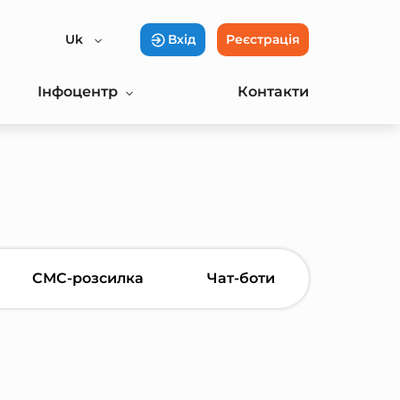
Uk
Вхід
Реєстрація
Інфоцентр
Контакти
СМС-розсилка
Чат-боти