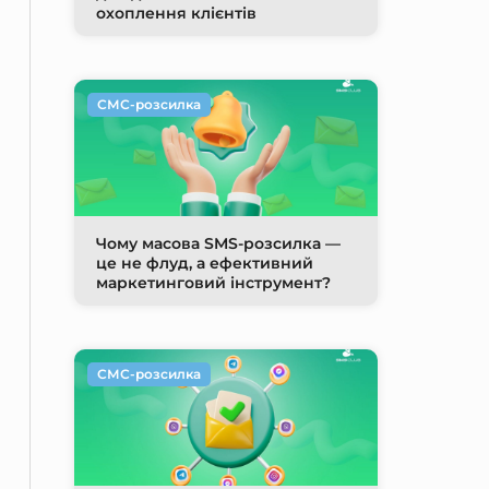
охоплення клієнтів
СМС-розсилка
Чому масова SMS-розсилка —
це не флуд, а ефективний
маркетинговий інструмент?
СМС-розсилка