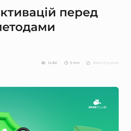
ктивацій перед
методами
14.8K
3
min
Rate this post