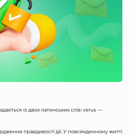
адається із двох латинських слів:
verus —
рдження правдивості дії. У повсякденному житті