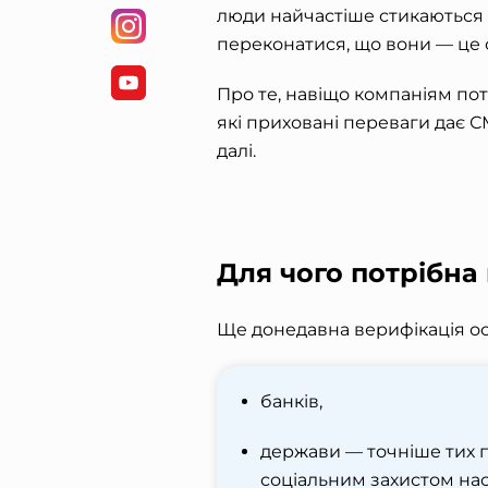
люди найчастіше стикаються з
переконатися, що вони — це 
Про те, навіщо компаніям пот
які приховані переваги дає
С
далі.
Для чого потрібна 
Ще донедавна верифікація о
банків,
держави — точніше тих пі
соціальним захистом на