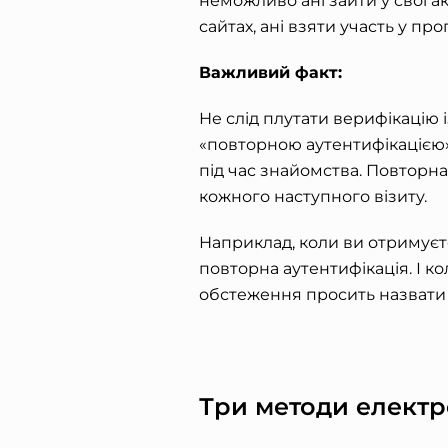
неможливо ані зайти у свої а
сайтах, ані взяти участь у про
Важливий факт:
Не слід плутати верифікацію 
«повторною аутентифікацією»
під час знайомства. Повторна
кожного наступного візиту.
Наприклад, коли ви отримуєт
повторна аутентифікація. І к
обстеження просить назвати
Три методи електр