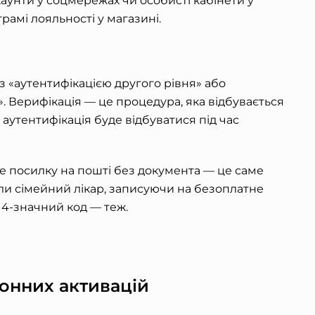
каунти у соцмережах чи особисті кабінети у
грамі лояльності у магазині.
із «аутентифікацією другого рівня» або
. Верифікація — це процедура, яка відбувається
 аутентифікація буде відбуватися під час
е посилку на пошті без документа — це саме
оли сімейний лікар, записуючи на безоплатне
 4-значний код
— теж.
онних активацій