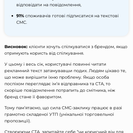
відповідати на повідомлення,
91%
споживачів готові підписатися на текстові
СМС.
Висновок:
клієнти хочуть спілкуватися з брендом, якщо
отримують користь від спілкування.
У цьому і весь сік, користувачі повинні читати
рекламний текст затамувавши подих. Людям цікаво те,
що може вирішити їхню проблему. Якщо особа
поспіхом переглядає ім’я відправника та СТА, то
скоріше повідомлення потрапить до смітника, ніж
бренд стане її фаворитом.
Тому пам’ятаємо, що сила СМС-заклику працює в разі
грамотно складеної УТП (унікальної торговельної
пропозиції).
Створюючи CTA, запитайте себе “чи корисний він для