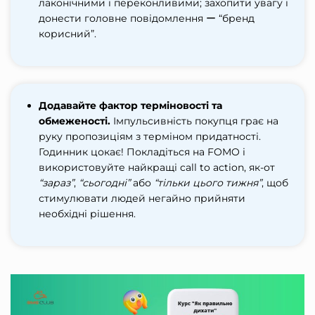
лаконічними і переконливими; захопити увагу і
донести головне повідомлення ー “бренд
корисний”.
Додавайте фактор терміновості та
обмеженості.
Імпульсивність покупця грає на
руку пропозиціям з терміном придатності.
Годинник цокає! Покладіться на FOMO і
використовуйте найкращі call to action, як-от
“зараз”
,
“сьогодні”
або
“тільки цього тижня”
, щоб
стимулювати людей негайно прийняти
необхідні рішення.