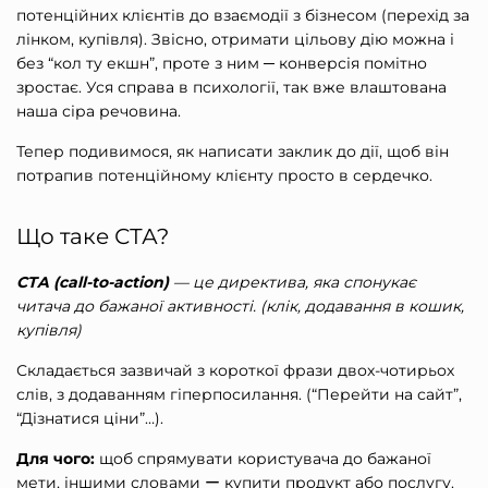
потенційних клієнтів до взаємодії з бізнесом (перехід за
лінком, купівля). Звісно, отримати цільову дію можна і
без “кол ту екшн”, проте з ним ─ конверсія помітно
зростає. Уся справа в психології, так вже влаштована
наша сіра речовина.
Тепер подивимося, як написати заклик до дії, щоб він
потрапив потенційному клієнту просто в сердечко.
Що таке СТА?
CTA (call-to-action)
—
це директива, яка спонукає
читача до бажаної активності. (клік, додавання в кошик,
купівля)
Складається зазвичай з короткої фрази двох-чотирьох
слів, з додаванням гіперпосилання. (“Перейти на сайт”,
“Дізнатися ціни”…).
Для чого:
щоб спрямувати користувача до бажаної
мети, іншими словами ー купити продукт або послугу.