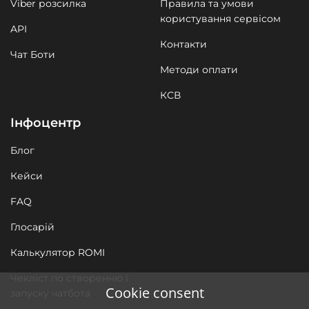
Viber розсилка
Правила та умови
користування сервісом
API
Контакти
Чат Боти
Методи оплати
КСВ
Інфоцентр
Блог
Кейси
FAQ
Глосарій
Калькулятор ROMI
Чекліст по створенню і
Cookie consent
запуску чатбота