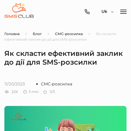
0800-
Uk
357-
512
Головна
Блог
СМС-розсилка
Як скласти
ефективний заклик до дії для SMS-розсилки
Як скласти ефективний заклик
до дії для SMS-розсилки
11/20/2023
СМС-розсилка
22K
3
min
5/5