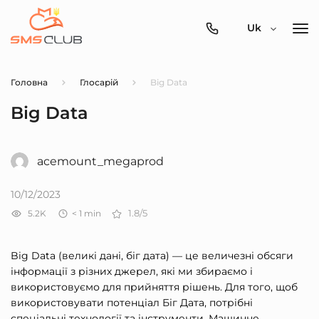
0800-
Uk
357-
512
Головна
Глосарій
Big Data
Big Data
acemount_megaprod
10/12/2023
5.2K
< 1
min
1.8/5
Big Data (великі дані, біг дата) — це величезні обсяги
інформації з різних джерел, які ми збираємо і
використовуємо для прийняття рішень. Для того, щоб
використовувати потенціал Біг Дата, потрібні
спеціальні технології та інструменти. Машинне