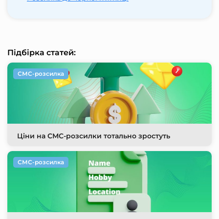
Підбірка статей:
СМС-розсилка
Ціни на СМС-розсилки тотально зростуть
СМС-розсилка