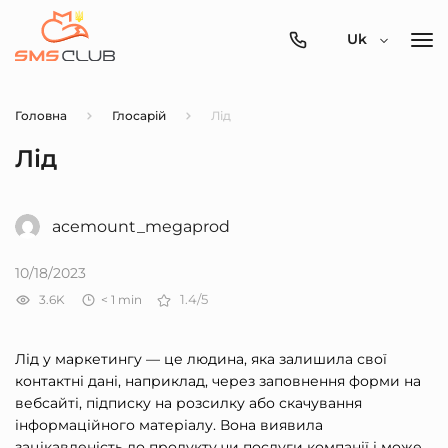
0800-
Uk
357-
512
Головна
Глосарій
Лід
Лід
acemount_megaprod
10/18/2023
3.6K
< 1
min
1.4/5
Лід у маркетингу — це людина, яка залишила свої
контактні дані, наприклад, через заповнення форми на
вебсайті, підписку на розсилку або скачування
інформаційного матеріалу. Вона виявила
зацікавленість до продукту чи послуги компанії і може