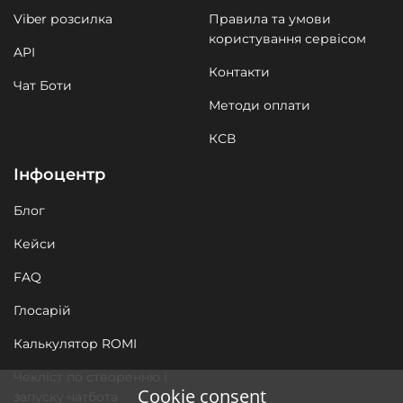
Viber розсилка
Правила та умови
користування сервісом
API
Контакти
Чат Боти
Методи оплати
КСВ
Інфоцентр
Блог
Кейси
FAQ
Глосарій
Калькулятор ROMI
Чекліст по створенню і
Cookie consent
запуску чатбота