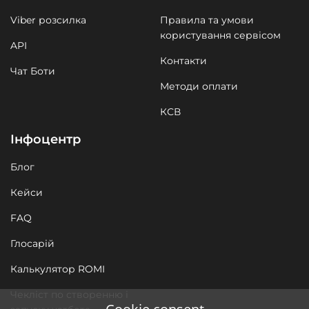
Viber розсилка
Правила та умови
користування сервісом
API
Контакти
Чат Боти
Методи оплати
КСВ
Інфоцентр
Блог
Кейси
FAQ
Глосарій
Калькулятор ROMI
Чекліст по створенню і