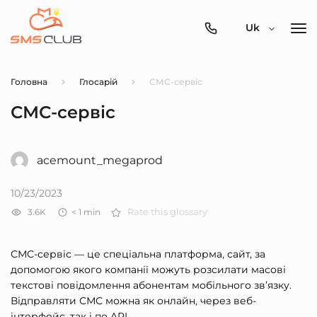
0800-
Uk
357-
512
Головна
Глосарій
СМС-сервіс
СМС-сервіс
acemount_megaprod
10/23/2023
3.6K
< 1
min
Rate this glossary
СМС-сервіс — це спеціальна платформа, сайт, за
допомогою якого компанії можуть розсилати масові
текстові повідомлення абонентам мобільного зв’язку.
Відправляти СМС можна як онлайн, через веб-
інтерфейс, так і по API.