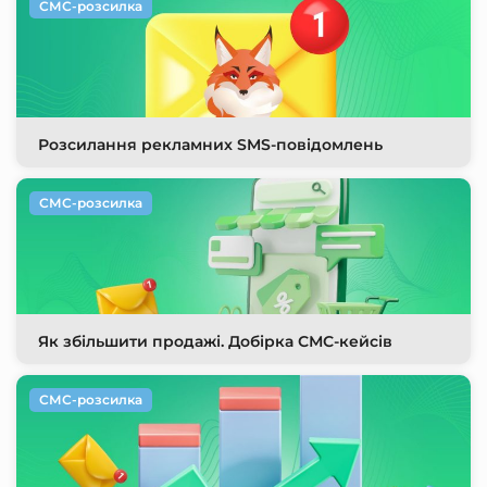
СМС-розсилка
Розсилання рекламних SMS-повідомлень
СМС-розсилка
Як збільшити продажі. Добірка СМС-кейсів
СМС-розсилка