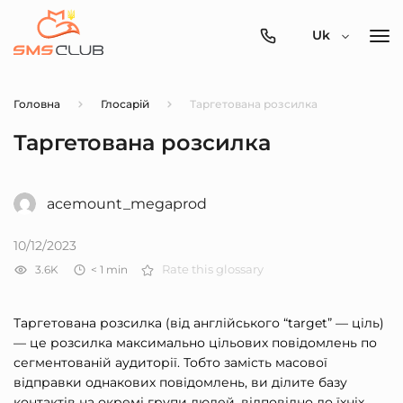
0800-
Uk
357-
512
Головна
Глосарій
Таргетована розсилка
Таргетована розсилка
acemount_megaprod
10/12/2023
3.6K
< 1
min
Rate this glossary
Таргетована розсилка (від англійського “target” — ціль)
— це розсилка максимально цільових повідомлень по
сегментованій аудиторії. Тобто замість масової
відправки однакових повідомлень, ви ділите базу
контактів на окремі групи людей, відповідно до їхніх