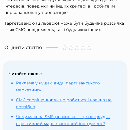
інтересів, поведінки чи інших критеріїв і робите їм
персоналізовану пропозицію.
Таргетованою (цільовою) може бути будь-яка розсилка
— як СМС-повідомлень, так і будь-яких інших.
Оцінити статтю
Читайте також:
Реклама у кущах: види партизанського
маркетингу
СМС сповіщення: як це робиться і навіщо це
потрібно
Чому масова SMS-розсилка — це не флуд, а
ефективний маркетинговий інструмент?