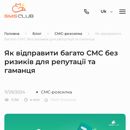
0800-
Uk
357-
512
Головна
Блог
СМС-розсилка
Як відправити
багато СМС без ризиків для репутації та гаманця
Як відправити багато СМС без
ризиків для репутації та
гаманця
11/29/2024
СМС-розсилка
11.5K
4
min
Rate this post