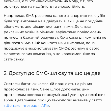
економія, є ті, хто «включається» на моду, є ті, хто
орієнтується на надійність та зносостійкість.
Наприклад, SMS-розсилка одного зі спортивних клубів
була зорієнтована на відвідувачів, які ще не придбали
абонемент, але цікавилися заняттями. Декілька
рекламних акцій із різними варіантами повідомлень
принесли бажаний результат. Хоча саме ця компанія не
ділилася з SMS Club конкретними цифрами, вона
продовжує використовувати СМС-розсилку в своїх
маркетингових компаніях, а це красномовніше за
статистику.
2. Доступ до СМС-шлюзу та що це дає
С
истеми багатьох компаній працюють на різних
протоколах зв’язку. Саме шлюз допомагає цим
протоколам швидко порозумітися
і уникнути технічних
збоїв.
Детальніше про цю технологію читайте у статті
«Що таке інтеграція АРІ»
.