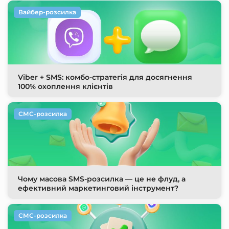
Вайбер-розсилка
Viber + SMS: комбо-стратегія для досягнення
100% охоплення клієнтів
СМС-розсилка
Чому масова SMS-розсилка — це не флуд, а
ефективний маркетинговий інструмент?
СМС-розсилка