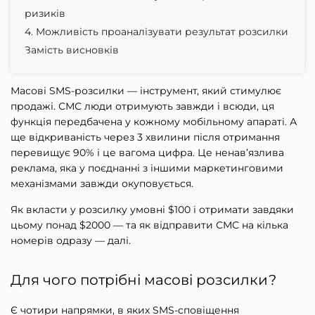
ризиків
4. Можливість проаналізувати результат розсилки
Замість висновків
Масові SMS-розсилки — інструмент, який стимулює
продажі. СМС люди отримують завжди і всюди, ця
функція передбачена у кожному мобільному апараті. А
ще відкриваність через 3 хвилини після отримання
перевищує 90% і це вагома цифра. Це ненав’язлива
реклама, яка у поєднанні з іншими маркетинговими
механізмами завжди окуповується.
Як вкласти у розсилку умовні $100 і отримати завдяки
цьому понад $2000 — та як
відправити СМС на кілька
номерів одразу
— далі.
Для чого потрібні масові розсилки?
Є чотири напрямки, в яких SMS-сповіщення