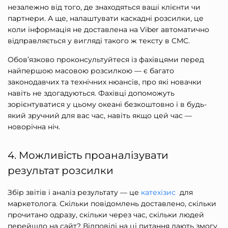
незалежно від того, де знаходяться ваші клієнти чи
партнери. А ще, налаштувати каскадні розсилки, це
коли інформація не доставлена на Viber автоматично
відправляється у вигляді такого ж тексту в СМС.
Обов’язково проконсультуйтеся із фахівцями перед
найпершою масовою розсилкою — є багато
законодавчих та технічних нюансів, про які новачки
навіть не здогадуються
. Фахівці допоможуть
зорієнтуватися у цьому океані безкоштовно і в будь-
який зручний для вас час, навіть якщо цей час —
новорічна ніч.
4. Можливість проаналізувати
результат розсилки
Збір звітів і аналіз результату — це
катехізис
для
маркетолога. Скільки повідомлень доставлено, скільки
прочитано одразу, скільки через час, скільки людей
перейшло на сайт? Відповіді на ці питання дають змогу