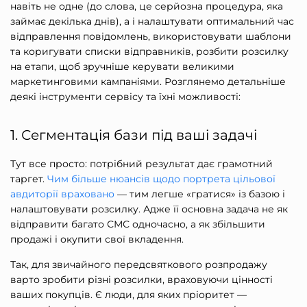
навіть не одне (до слова, це серйозна процедура, яка
займає декілька днів), а і налаштувати оптимальний час
відправлення повідомлень, використовувати шаблони
та коригувати списки відправників, розбити розсилку
на етапи, щоб зручніше керувати великими
маркетинговими кампаніями. Розглянемо детальніше
деякі інструменти сервісу та їхні можливості:
1. Сегментація бази під ваші задачі
Тут все просто: потрібний результат дає грамотний
таргет.
Чим більше нюансів щодо портрета цільової
авдиторії враховано
— тим легше «гратися» із базою і
налаштовувати розсилку. Адже її основна задача не
як
відправити багато СМС одночасно
, а як збільшити
продажі і окупити свої вкладення.
Так, для звичайного передсвяткового розпродажу
варто зробити різні розсилки, враховуючи цінності
ваших покупців. Є люди, для яких пріоритет —