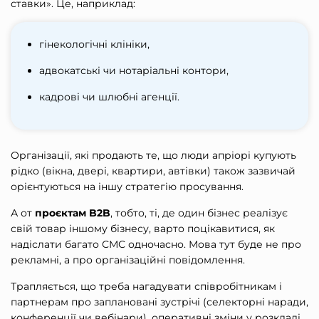
ставки». Це, наприклад:
гінекологічні клініки,
адвокатські чи нотаріальні контори,
кадрові чи шлюбні агенції.
Організації, які продають те, що люди апріорі купують
рідко (вікна, двері, квартири, автівки) також зазвичай
орієнтуються на іншу стратегію просування.
А от
проєктам B2B
, тобто, ті, де один бізнес реалізує
свій товар іншому бізнесу, варто поцікавитися,
як
надіслати багато СМС
одночасно. Мова тут буде не про
рекламні, а про організаційні повідомлення.
Трапляється, що треба нагадувати співробітникам і
партнерам про заплановані зустрічі (селекторні наради,
конференції чи вебінари), оперативні зміни у розкладі,