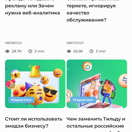
рекламу или Зачем
теряете, игнорируя
нужна веб-аналитика
качество
обслуживания?
08/08/2023
08/07/2023
28.7K
3
min
26.9K
3
min
Маркетинг
Маркетинг
Стоит ли использовать
Чем заменить Тильду и
эмодзи бизнесу?
остальные российские