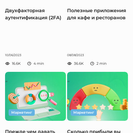
Двухфакторная
Полезные приложения
аутентификация (2FA)
для кафе и ресторанов
10/06/2023
08/08/2023
16.6K
4
min
36.6K
2
min
Маркетинг
Маркетинг
Прежде чем давать
Сколько прибыли вы