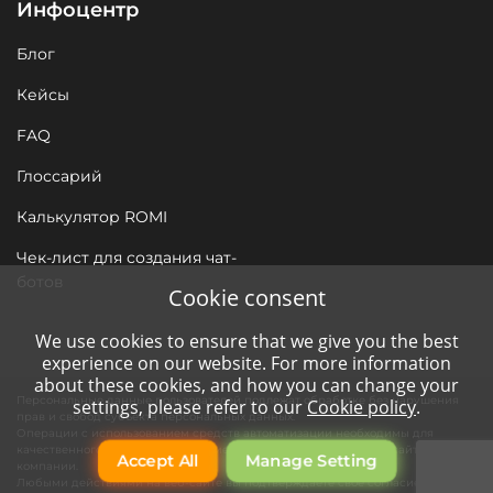
Инфоцентр
Блог
Кейсы
FAQ
Глоссарий
Калькулятор ROMI
Чек-лист для создания чат-
ботов
Cookie consent
We use cookies to ensure that we give you the best
experience on our website. For more information
about these cookies, and how you can change your
Персональные данные пользователей подлежат обработке без нарушения
settings, please refer to our
Cookie policy
.
прав и свобод субъекта персональных данных.
Операции с использованием средств автоматизации необходимы для
качественного сервиса нашим клиентам и функционирования сайта
Accept All
Manage Setting
компании.
Любыми действиями на веб-сайте вы подтверждаете свое согласие на