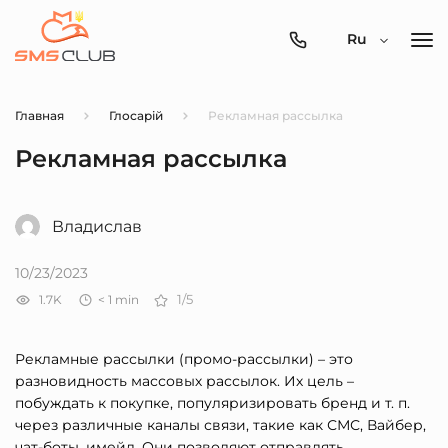
0800-
Ru
357-
512
Главная
Глосарій
Рекламная рассылка
Рекламная рассылка
Владислав
10/23/2023
1.7K
< 1
min
1/5
Рекламные рассылки (промо-рассылки) – это
разновидность массовых рассылок. Их цель –
побуждать к покупке, популяризировать бренд и т. п.
через различные каналы связи, такие как СМС, Вайбер,
чат-боты, имейл. Они позволяют отправлять