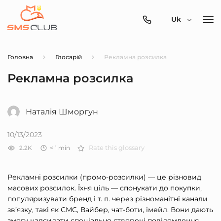
0800-
Uk
357-
512
Головна
Глосарій
Рекламна розсилка
Рекламна розсилка
Наталія Шморгун
10/13/2023
2.2K
< 1
min
Rate this glossary
Рекламні розсилки (промо-розсилки) — це різновид
масових розсилок. Їхня ціль — спонукати до покупки,
популяризувати бренд і т. п. через різноманітні канали
зв’язку, такі як СМС, Вайбер, чат-боти, імейл. Вони дають
змогу надсилати спеціально створені повідомлення,