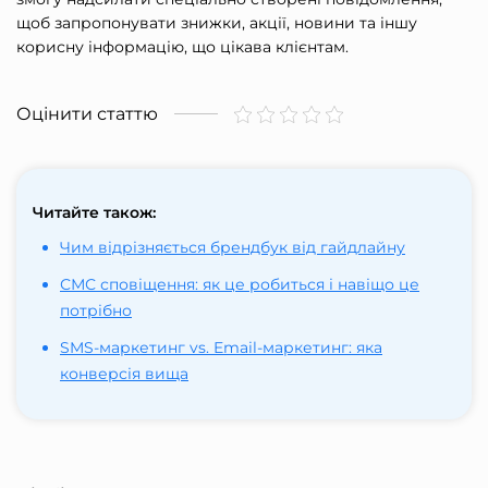
щоб запропонувати знижки, акції, новини та іншу
корисну інформацію, що цікава клієнтам.
Оцінити статтю
Читайте також:
Чим відрізняється брендбук від гайдлайну
СМС сповіщення: як це робиться і навіщо це
потрібно
SMS-маркетинг vs. Email-маркетинг: яка
конверсія вища