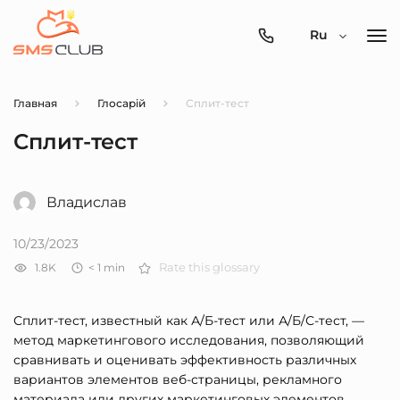
0800-
Ru
357-
512
Главная
Глосарій
Сплит-тест
Сплит-тест
Владислав
10/23/2023
1.8K
< 1
min
Rate this glossary
Сплит-тест, известный как А/Б-тест или А/Б/С-тест, —
метод маркетингового исследования, позволяющий
сравнивать и оценивать эффективность различных
вариантов элементов веб-страницы, рекламного
материала или других маркетинговых элементов.