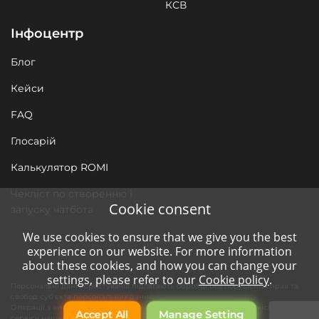
КСВ
Інфоцентр
Блог
Кейси
FAQ
Глосарій
Калькулятор ROMI
Чекліст по створенню і
Cookie consent
запуску чатбота
We use cookies to ensure that we give you the best
experience on our website. For more information
about these cookies, and how you can change your
settings, please refer to our
Cookie policy
.
Персональні дані користувачів підлягають обробці без порушення прав та
свобод суб'єкта персональних даних.
Операції з використанням засобів автоматизації необхідні для якісного
Accept All
Manage Setting
сервісу нашим клієнтам та функціонування сайту компанії.