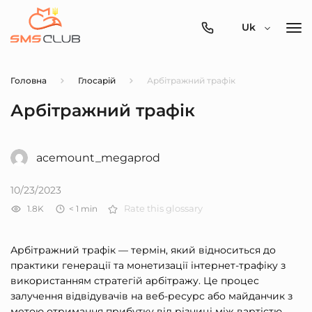
0800-
Uk
357-
512
Головна
Глосарій
Арбітражний трафік
Арбітражний трафік
acemount_megaprod
10/23/2023
1.8K
< 1
min
Rate this glossary
Арбітражний трафік — термін, який відноситься до
практики генерації та монетизації інтернет-трафіку з
використанням стратегій арбітражу. Це процес
залучення відвідувачів на веб-ресурс або майданчик з
метою отримання прибутку від різниці між вартістю