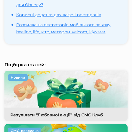
для бізнесу?
Корисні додатки для кафе і ресторанів
Розсилка на операторів мобільного зв’язку
beeline, life, мтс, мегафон, velcom, kiyvstar
Підбірка статей:
Новини
Результати “Любовної акції” від СМС Клуб
СМС-розсилка