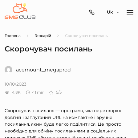
0800-
Uk
357-
512
Головна
Глосарій
Скорочувач посилань
Скорочувач посилань
acemount_megaprod
10/10/2023
4.8K
< 1
min
5/5
Скорочувач посилань — програма, яка перетворює
довгий і заплутаний URL на компактне і зручне
посилання, яким буде легко поділитися. Це просто
необхідно для обміну посиланнями в соціальних
мережах, SMS або електронній пошті, особливо коли