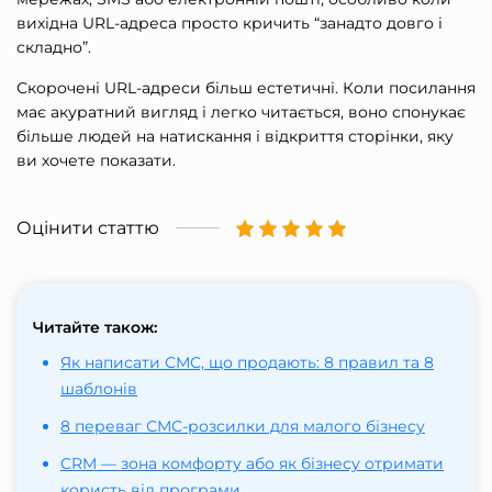
вихідна URL-адреса просто кричить “занадто довго і
складно”.
Скорочені URL-адреси більш естетичні. Коли посилання
має акуратний вигляд і легко читається, воно спонукає
більше людей на натискання і відкриття сторінки, яку
ви хочете показати.
Оцінити статтю
Читайте також:
Як написати СМС, що продають: 8 правил та 8
шаблонів
8 переваг СМС-розсилки для малого бізнесу
CRM — зона комфорту або як бізнесу отримати
користь від програми