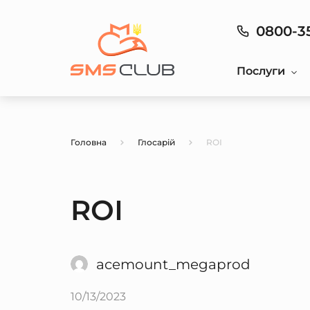
0800-3
Послуги
Головна
Глосарій
RОІ
RОІ
acemount_megaprod
10/13/2023