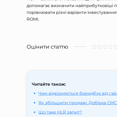
допомагає визначити найприбутковіші про
порівнювати різні варіанти інвестування
ROMI.
Оцінити статтю
Читайте також:
Чим відрізняється брендбук від га
Як збільшити продажі. Добірка СМС
Що таке HLR запит?