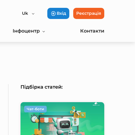
Uk
Вхід
Реєстрація
Інфоцентр
Контакти
Підбірка статей:
Чат-боти