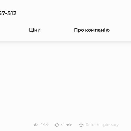
57-512
Ціни
Про компанію
2.9K
< 1
min
Rate this glossary