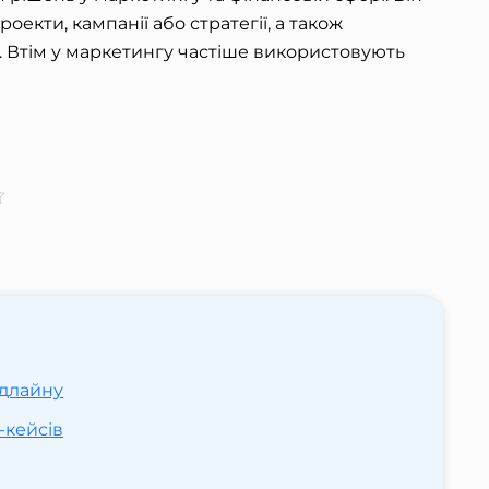
екти, кампанії або стратегії, а також
. Втім у маркетингу частіше використовують
йдлайну
-кейсів