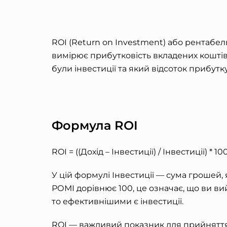
ROI (Return on Investment) або рентабел
вимірює прибутковість вкладених коштів
були інвестиції та який відсоток прибут
Формула ROI
ROI = ((Дохід – Інвестиції) / Інвестиції) * 10
У цій формулі Інвестиції — сума грошей,
РОМІ дорівнює 100, це означає, що ви ви
то ефективнішими є інвестиції
.
ROI — важливий показник для прийняття 