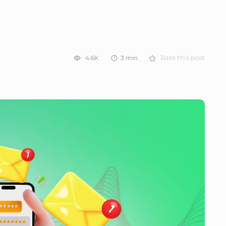
4.6K
3
min
Rate this post