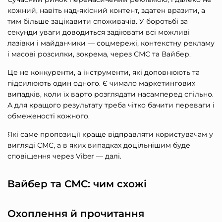
кожний, навіть над-якісний контент, здатен вразити, а
тим більше зацікавити споживачів. У боротьбі за
секунди уваги доводиться задіювати всі можливі
лазівки і майданчики — соцмережі, контекстну рекламу
і масові розсилки, зокрема, через СМС та Вайбер.
Це не конкуренти, а інструменти, які доповнюють та
підсилюють один одного. Є чимало маркетингових
випадків, коли їх варто розглядати насамперед спільно.
А для кращого результату треба чітко бачити переваги і
обмеженості кожного.
Які саме пропозиції краще відправляти користувачам у
вигляді СМС, а в яких випадках доцільнішим буде
сповіщення через Viber — далі.
Вайбер та СМС: чим схожі
Охоплення й прочитання