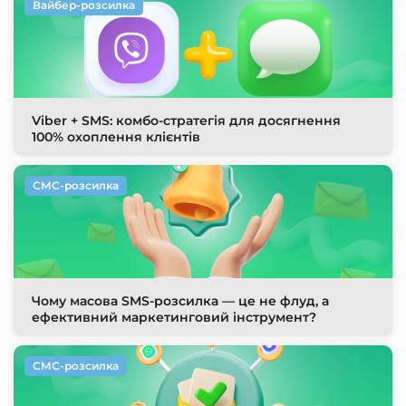
Вайбер-розсилка
Viber + SMS: комбо-стратегія для досягнення
100% охоплення клієнтів
СМС-розсилка
Чому масова SMS-розсилка — це не флуд, а
ефективний маркетинговий інструмент?
СМС-розсилка