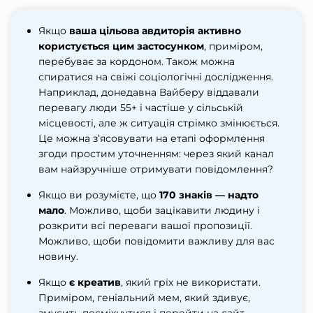
Якщо
ваша цільова авдиторія активно
користується цим застосунком
, приміром,
перебуває за кордоном. Також можна
спиратися на свіжі соціологічні дослідження.
Наприклад, донедавна Вайберу віддавали
перевагу люди 55+ і частіше у сільській
місцевості, але ж ситуація стрімко змінюється.
Це можна з’ясовувати на етапі оформлення
згоди простим уточненням: через який канал
вам найзручніше отримувати повідомлення?
Якщо ви розумієте, що
170 знаків — надто
мало
. Можливо, щоби зацікавити людину і
розкрити всі переваги вашої пропозиції.
Можливо, щоби повідомити важливу для вас
новину.
Якщо
є креатив
, який гріх не використати.
Приміром, геніальний мем, який здивує,
змусить посміхнутися і перейти на сайт.