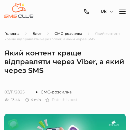
0800-
Uk
357-
512
Головна
Блог
СМС-розсилка
Який контент
краще відправляти через Viber, а який через SMS
Який контент краще
відправляти через Viber, а який
через SMS
03/11/2025
СМС-розсилка
13.4K
4
min
Rate this post