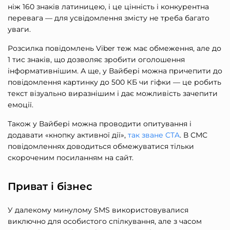
ніж 160 знаків латиницею, і це цінність і конкурентна
перевага — для усвідомлення змісту не треба багато
уваги.
Розсилка повідомлень Viber теж має обмеження, але до
1 тис знаків, що дозволяє зробити оголошення
інформативнішим. А ще, у Вайбері можна причепити до
повідомлення картинку до 500 КБ чи гіфки — це робить
текст візуально виразнішим і дає можливість зачепити
емоції.
Також у Вайбері можна проводити опитування і
додавати «кнопку активної дії»,
так зване CTA
. В СМС
повідомленнях доводиться обмежуватися тільки
скороченим посиланням на сайт.
Приват і бізнес
У далекому минулому SMS використовувалися
виключно для особистого спілкування, але з часом