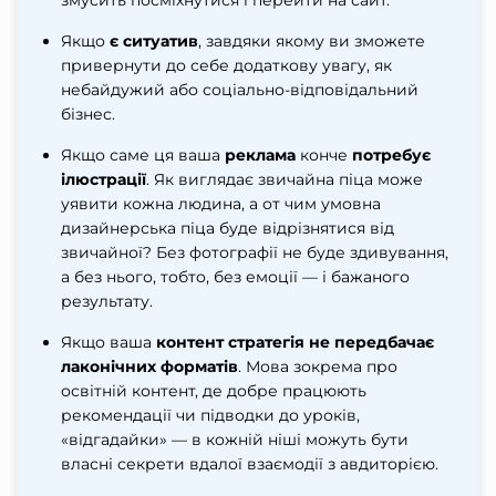
Якщо
є ситуатив
, завдяки якому ви зможете
привернути до себе додаткову увагу, як
небайдужий або соціально-відповідальний
бізнес.
Якщо саме ця ваша
реклама
конче
потребує
ілюстрації
. Як виглядає звичайна піца може
уявити кожна людина, а от чим умовна
дизайнерська піца буде відрізнятися від
звичайної? Без фотографії не буде здивування,
а без нього, тобто, без емоції — і бажаного
результату.
Якщо ваша
контент стратегія не передбачає
лаконічних форматів
. Мова зокрема про
освітній контент, де добре працюють
рекомендації чи підводки до уроків,
«відгадайки» — в кожній ніші можуть бути
власні секрети вдалої взаємодії з авдиторією.