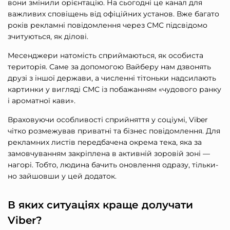
вони змінили орієнтацію. На сьогодні це канал для
важливих сповіщень від офіційних установ. Вже багато
років рекламні повідомлення через СМС підсвідомо
зчитуються, як ділові.
Месенджери натомість сприймаються, як особиста
територія. Саме за допомогою Вайберу нам дзвонять
друзі з іншої держави, а численні тітоньки надсилають
картинки у вигляді СМС із побажанням «чудового ранку
і ароматної кави».
Враховуючи особливості сприйняття у соціумі, Viber
чітко розмежував приватні та бізнес повідомлення. Для
рекламних листів передбачена окрема тека, яка за
замовчуванням закріплена в активній зоровій зоні —
нагорі. Тобто, людина бачить оновлення одразу, тільки-
но зайшовши у цей додаток.
В яких ситуаціях краще долучати
Viber?