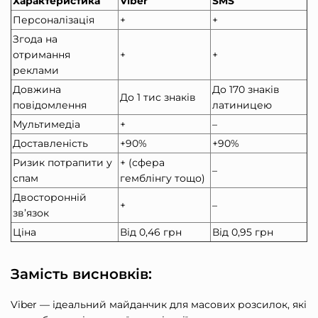
Характеристика
Viber
SMS
Персоналізація
+
+
Згода на
отримання
+
+
реклами
Довжина
До 170 знаків
До 1 тис знаків
повідомлення
латиницею
Мультимедіа
+
–
Доставленість
+90%
+90%
Ризик потрапити у
+ (сфера
–
спам
гемблінгу тощо)
Двосторонній
+
–
зв’язок
Ціна
Від 0,46 грн
Від 0,95 грн
Замість висновків:
Viber — ідеальний майданчик для масових розсилок, які