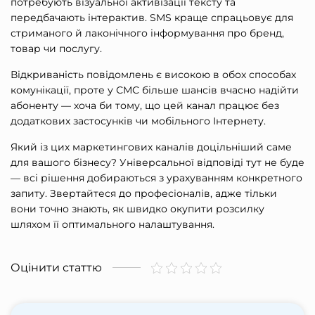
потребують візуальної активізації тексту та
передбачають інтерактив. SMS краще спрацьовує для
стриманого й лаконічного інформування про бренд,
товар чи послугу.
Відкриваність повідомлень є високою в обох способах
комунікації, проте у СМС більше шансів вчасно надійти
абоненту — хоча би тому, що цей канал працює без
додаткових застосунків чи мобільного Інтернету.
Який із цих маркетингових каналів доцільніший саме
для вашого бізнесу? Універсальної відповіді тут не буде
— всі рішення добираються з урахуванням конкретного
запиту. Звертайтеся до професіоналів, адже тільки
вони точно знають, як швидко окупити розсилку
шляхом її оптимального налаштування.
Оцінити статтю