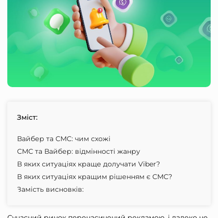
Зміст:
Вайбер та СМС: чим схожі
СМС та Вайбер: відмінності жанру
В яких ситуаціях краще долучати Viber?
В яких ситуаціях кращим рішенням є СМС?
Замість висновків:
Сучасний ринок перенасичений рекламою, і далеко не