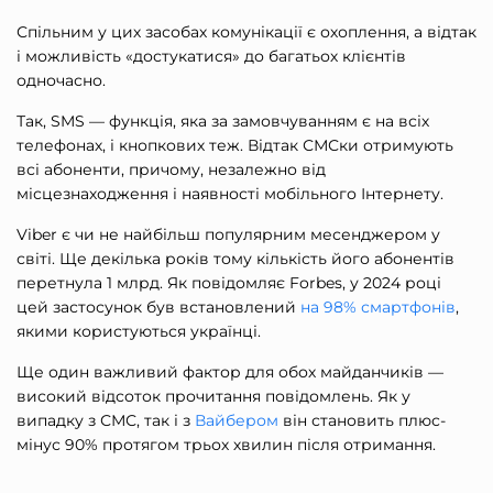
Спільним у цих засобах комунікації є охоплення, а відтак
і можливість «достукатися» до багатьох клієнтів
одночасно.
Так, SMS — функція, яка за замовчуванням є на всіх
телефонах, і кнопкових теж. Відтак СМСки отримують
всі абоненти, причому, незалежно від
місцезнаходження і наявності мобільного Інтернету.
Viber є чи не найбільш популярним месенджером у
світі. Ще декілька років тому кількість його абонентів
перетнула 1 млрд. Як повідомляє Forbes, у 2024 році
цей застосунок був встановлений
на 98% смартфонів
,
якими користуються українці.
Ще один важливий фактор для обох майданчиків —
високий відсоток прочитання повідомлень. Як у
випадку з СМС, так і з
Вайбером
він становить плюс-
мінус 90% протягом трьох хвилин після отримання.