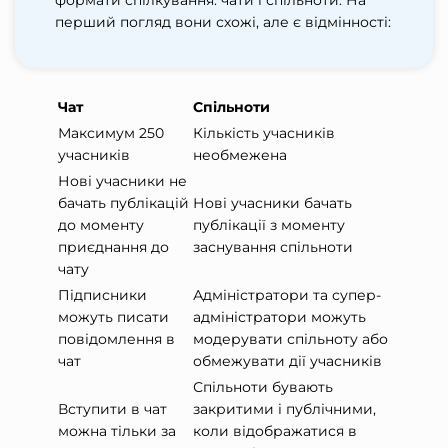
формати спілкування: чати і спільноти. На
перший погляд вони схожі, але є відмінності:
Чат
Спільноти
Максимум 250
Кількість учасників
учасників
необмежена
Нові учасники не
бачать публікацій
Нові учасники бачать
до моменту
публікації з моменту
приєднання до
заснування спільноти
чату
Підписники
Адміністратори та супер-
можуть писати
адміністратори можуть
повідомлення в
модерувати спільноту або
чат
обмежувати дії учасників
Спільноти бувають
Вступити в чат
закритими і публічними,
можна тільки за
коли відображатися в