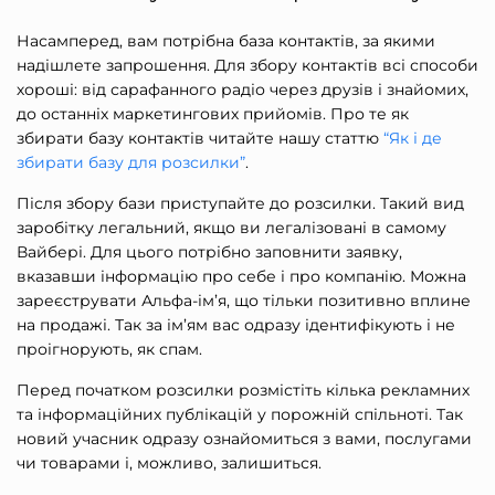
Насамперед, вам потрібна база контактів, за якими
надішлете запрошення. Для збору контактів всі способи
хороші: від сарафанного радіо через друзів і знайомих,
до останніх маркетингових прийомів. Про те як
збирати базу контактів читайте нашу статтю
“Як і де
збирати базу для розсилки”
.
Після збору бази приступайте до розсилки. Такий вид
заробітку легальний, якщо ви легалізовані в самому
Вайбері. Для цього потрібно заповнити заявку,
вказавши інформацію про себе і про компанію. Можна
зареєструвати Альфа-ім’я, що тільки позитивно вплине
на продажі. Так за ім’ям вас одразу ідентифікують і не
проігнорують, як спам.
Перед початком розсилки розмістіть кілька рекламних
та інформаційних публікацій у порожній спільноті. Так
новий учасник одразу ознайомиться з вами, послугами
чи товарами і, можливо, залишиться.