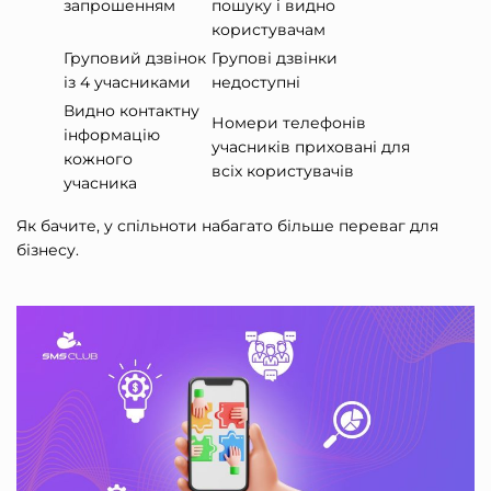
запрошенням
пошуку і видно
користувачам
Груповий дзвінок
Групові дзвінки
із 4 учасниками
недоступні
Видно контактну
Номери телефонів
інформацію
учасників приховані для
кожного
всіх користувачів
учасника
Як бачите, у спільноти набагато більше переваг для
бізнесу.