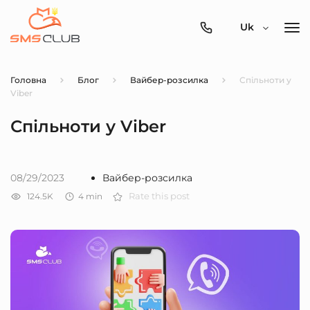
0800-
Uk
357-
512
Головна
Блог
Вайбер-розсилка
Спільноти у
Viber
Спільноти у Viber
08/29/2023
Вайбер-розсилка
124.5K
4
min
Rate this post